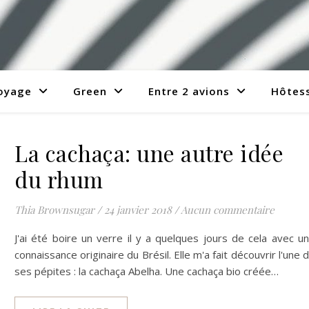
voyage
Green
Entre 2 avions
Hôtess
La cachaça: une autre idée
du rhum
Thia Brownsugar
/
24 janvier 2018
/
Aucun commentaire
J'ai été boire un verre il y a quelques jours de cela avec u
connaissance originaire du Brésil. Elle m'a fait découvrir l'une 
ses pépites : la cachaça Abelha. Une cachaça bio créée…