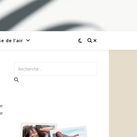
e de l’air
ne
de